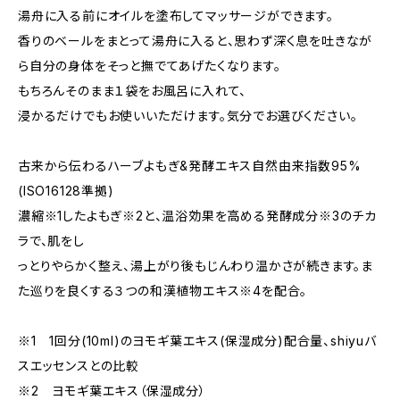
湯舟に入る前にオイルを塗布してマッサージができます。
香りのベールをまとって湯舟に入ると、思わず深く息を吐きなが
ら自分の身体をそっと撫でてあげたくなります。
もちろんそのまま１袋をお風呂に入れて、
浸かるだけでもお使いいただけます。気分でお選びください。
古来から伝わるハーブよもぎ&発酵エキス自然由来指数95%
(ISO16128準拠)
濃縮※1したよもぎ※2と、温浴効果を高める発酵成分※3のチカ
ラで、肌をし
っとりやらかく整え、湯上がり後もじんわり温かさが続きます。ま
た巡りを良くする３つの和漢植物エキス※4を配合。
※1 1回分(10ml)のヨモギ葉エキス(保湿成分)配合量、shiyuバ
スエッセンスとの比較
※2 ヨモギ葉エキス（保湿成分）