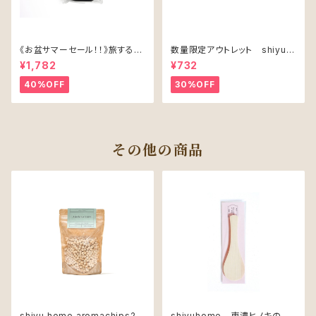
《お盆サマーセール！！》旅するT
数量限定アウトレット shiyu
RAVEL POUCH
ヒノキリラックスボール4個入り
¥1,782
¥732
40%OFF
30%OFF
その他の商品
shiyu home aromachips20
shiyuhome 東濃ヒノキのし