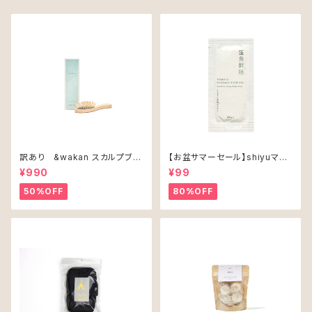
訳あり &wakan スカルプブラ
【お盆サマーセール】shiyuマッ
シ
サージバスオイル（1包）
¥990
¥99
50%OFF
80%OFF