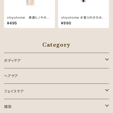
shiyuhome 東濃ヒノキのし
shiyuhome 木曽ひのきのお
ゃもじ 小
箸 2膳組
¥495
¥990
Category
ボディケア
インバスケア
ヘアケア
入浴剤
フェイスケア
フェイスマスク
雑貨