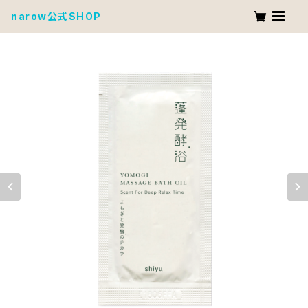
narow公式SHOP