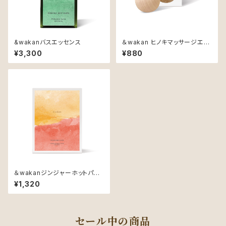
&wakanバスエッセンス
＆wakan ヒノキマッサージエッ
グ
¥3,300
¥880
＆wakanジンジャーホットパッ
チ（10枚入）
¥1,320
セール中の商品