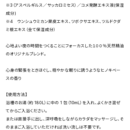
※3（アスペルギルス／サッカロミセス）／コメ発酵エキス液(保湿
成分)
※4 ウンシュウミカン果皮エキス、ツボクサエキス、ツルドクダ
ミ根エキス（全て保湿成分）
心地よい夜の時間をつくることにフォーカスした１００％天然精油
のオリジナルブレンド。
心身の緊張をときほぐし、穏やかな眠りに誘うようなヒノキベー
スの香り
【使用方法】
浴槽のお湯（約 180L）に中の 1 包（10mL）を入れ、よくかき混ぜ
てからご入浴ください。
または直接手に出し、深呼吸をしながらカラダをマッサージし、そ
のままご入浴していただければ洗い流しは不要です。